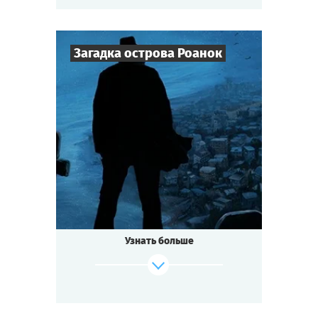
поджидает, и они не рады гостям...
Cыграть
Смотреть сценарий
Загадка острова Роанок
8
-
25
Игроков
2-3
ч.
Время игры
Мистика
Тематика
Квестория
Тип квеста
Узнать больше