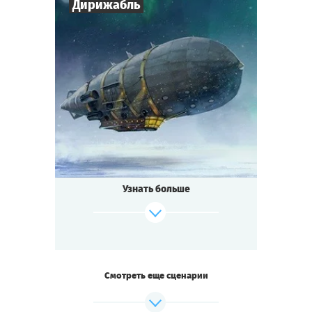
Дирижабль
загадки квеста.
Cыграть
Смотреть сценарий
7
-
10
Игроков
1-2
ч.
Время игры
Стимпанк
Тематика
Мини-квестория
Тип квеста
Узнать больше
Смотреть еще сценарии