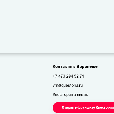
Контакты в Воронеже
+7 473 204 52 71
vrn@questoria.ru
Квестория в лицах
Открыть франшизу Квестории