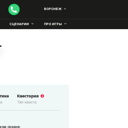
ВОРОНЕЖ
СЦЕНАРИИ
ПРО ИГРЫ
т
стика
Квестория
ка
Тип квеста
хом океане.