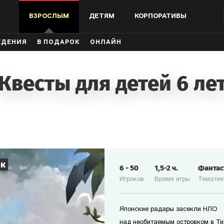
ВЗРОСЛЫМ
ДЕТЯМ
КОРПОРАТИВЫ
ЖДЕНИЯ
В ПОДАРОК
ОНЛАЙН
Квесты для детей 6 ле
ик
6
-
50
1,5-2
ч.
Фанта
Игроков
Время игры
Темати
Японские радары засекли НЛО
над необитаемым островком в Ти