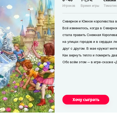
6
-
40
1-1,5
ч.
Сказка
Игроков
Время игры
Темати
Северное и Южное королевства в
Всё изменилось, когда в Северн
стала править Снежная Королева
на улицах городов и в сердцах л
друг с другом. В мае кружат мете
Как вернуть тепло и помирить дв
Обо всём этом — в игре-сказке «
Хочу сыграть