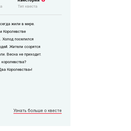
Квестория
ка
Тип квеста
сегда жили в мире.
ом Королевстве
. Холод поселился
юдей. Жители ссорятся
ли. Весна не приходит.
а королевства?
Два Королевства»!
Узнать больше о квесте